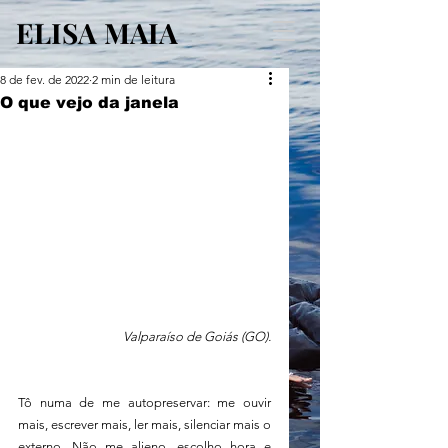
ELISA MAIA
8 de fev. de 2022
2 min de leitura
O que vejo da janela
Valparaíso de Goiás (GO).
Tô numa de me autopreservar: me ouvir 
mais, escrever mais, ler mais, silenciar mais o 
externo. Não me alieno, escolho hora e 